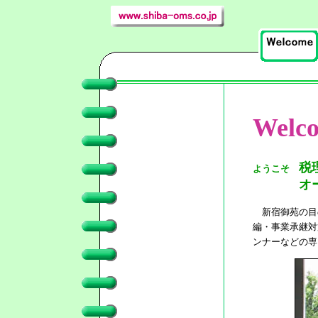
Welc
税
ようこそ
オ
新宿御苑の目
編・事業承継対
ンナーなどの専